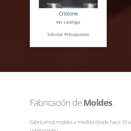
Crïstone
Ver catálogo
Solicitar Presupuesto
Fabricación de
Moldes
Fabricamos moldes a medida desde hace 50 año
compromiso.