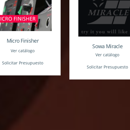
Micro Finisher
Sowa Miracle
Ver catálogo
Ver catálogo
Solicitar Presupuesto
Solicitar Presupuesto