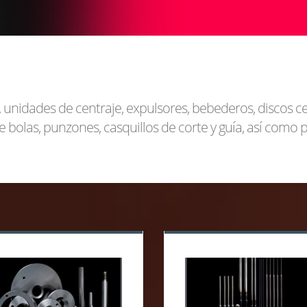
 unidades de centraje, expulsores, bebederos, discos c
e bolas, punzones, casquillos de corte y guía, así como 