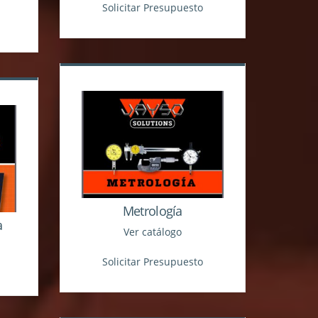
Solicitar Presupuesto
Metrología
a
Ver catálogo
Solicitar Presupuesto