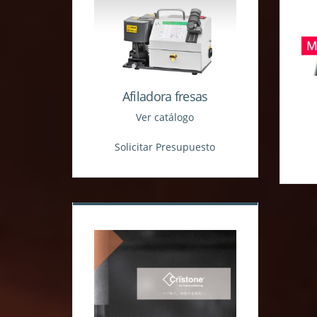
Afiladora fresas
Ver catálogo
Solicitar Presupuesto