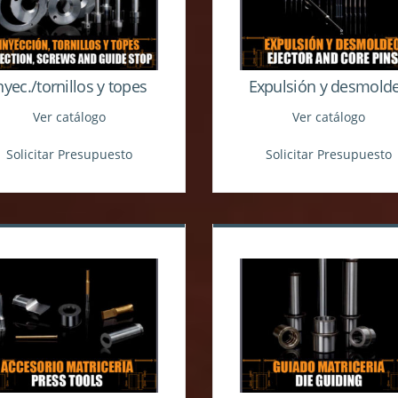
nyec./tornillos y topes
Expulsión y desmold
Ver catálogo
Ver catálogo
Solicitar Presupuesto
Solicitar Presupuesto