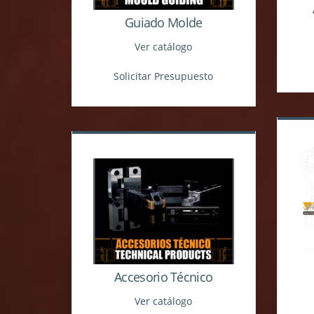
Guiado Molde
Ver catálogo
Solicitar Presupuesto
Accesorio Técnico
Ver catálogo