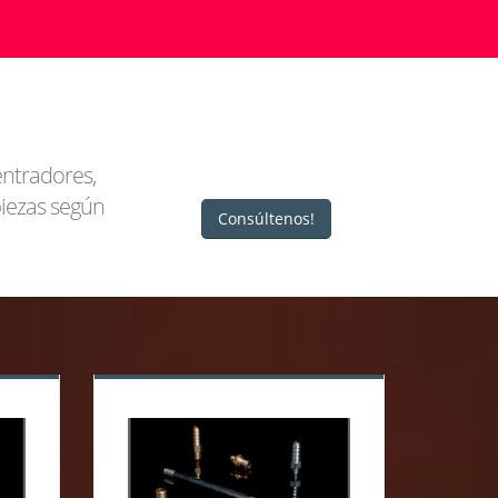
entradores,
piezas según
Consúltenos!