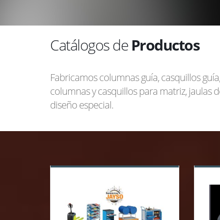
Catálogos de
Productos
Fabricamos columnas guía, casquillos guía,
columnas y casquillos para matriz, jaulas d
diseño especial.