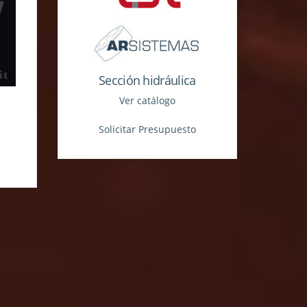
Sección hidráulica
Ver catálogo
Solicitar Presupuesto